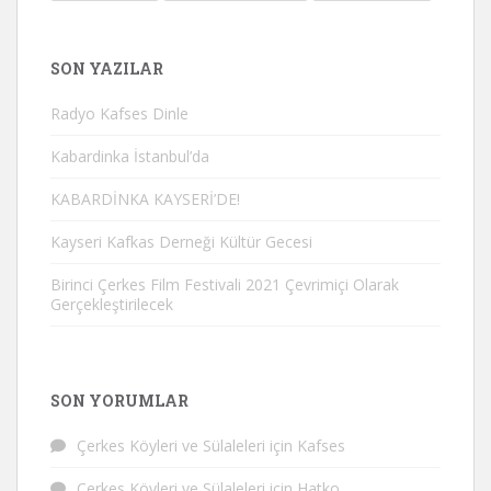
SON YAZILAR
Radyo Kafses Dinle
Kabardinka İstanbul’da
KABARDİNKA KAYSERİ’DE!
Kayseri Kafkas Derneği Kültür Gecesi
Birinci Çerkes Film Festivali 2021 Çevrimiçi Olarak
Gerçekleştirilecek
SON YORUMLAR
Çerkes Köyleri ve Sülaleleri
için
Kafses
Çerkes Köyleri ve Sülaleleri
için
Hatko