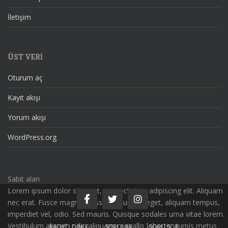
İletişim
ÜST VERI
Oturum aç
Kayıt akışı
Yorum akışı
WordPress.org
Sabit alan
Lorem ipsum dolor sit amet, consectetuer adipiscing elit. Aliquam
nec erat. Fusce magna massa, nonummy eget, aliquam tempus,
imperdiet vel, odio. Sed mauris. Quisque sodales urna vitae lorem.
Vestibulum aliquet, odio aliquam convallis lobortis, turpis metus
RADYO DINLE
SORULAR
SORU SOR