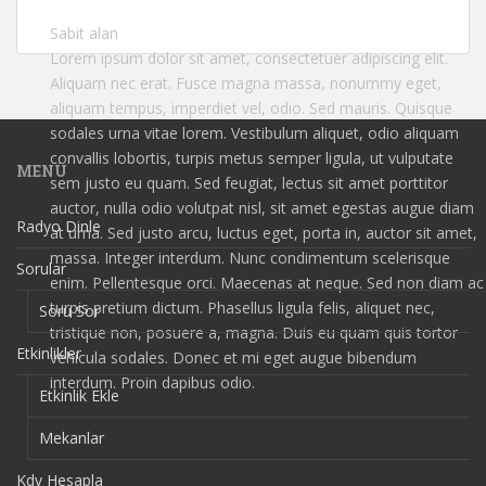
Sabit alan
Lorem ipsum dolor sit amet, consectetuer adipiscing elit.
Aliquam nec erat. Fusce magna massa, nonummy eget,
aliquam tempus, imperdiet vel, odio. Sed mauris. Quisque
sodales urna vitae lorem. Vestibulum aliquet, odio aliquam
convallis lobortis, turpis metus semper ligula, ut vulputate
MENÜ
sem justo eu quam. Sed feugiat, lectus sit amet porttitor
auctor, nulla odio volutpat nisl, sit amet egestas augue diam
Radyo Dinle
at urna. Sed justo arcu, luctus eget, porta in, auctor sit amet,
massa. Integer interdum. Nunc condimentum scelerisque
Sorular
enim. Pellentesque orci. Maecenas at neque. Sed non diam ac
turpis pretium dictum. Phasellus ligula felis, aliquet nec,
Soru Sor
tristique non, posuere a, magna. Duis eu quam quis tortor
Etkinlikler
vehicula sodales. Donec et mi eget augue bibendum
interdum. Proin dapibus odio.
Etkinlik Ekle
Mekanlar
Kdv Hesapla