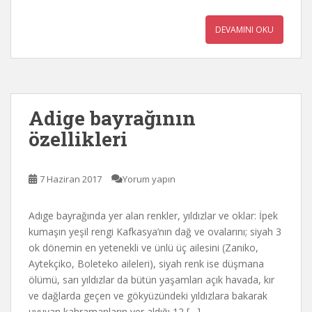
DEVAMINI OKU
Adige bayrağının
özellikleri
7 Haziran 2017
Yorum yapın
Adıge bayrağında yer alan renkler, yıldızlar ve oklar: İpek
kumaşın yeşil rengi Kafkasya’nın dağ ve ovalarını; siyah 3
ok dönemin en yetenekli ve ünlü üç ailesini (Zaniko,
Aytekçiko, Boleteko aileleri), siyah renk ise düşmana
ölümü, sarı yıldızlar da bütün yaşamları açık havada, kır
ve dağlarda geçen ve gökyüzündeki yıldızlara bakarak
uyuyan kahramanların yer aldığı 12 […]