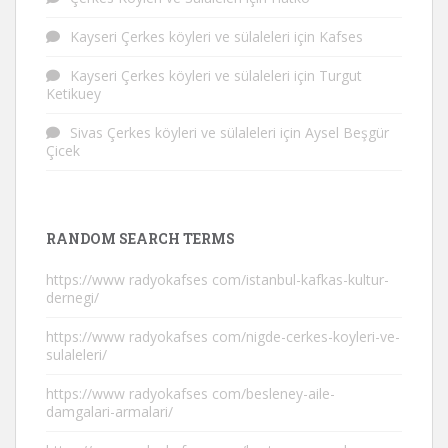
Kayseri Çerkes köyleri ve sülaleleri
için
Kafses
Kayseri Çerkes köyleri ve sülaleleri
için
Turgut
Ketikuey
Sivas Çerkes köyleri ve sülaleleri
için
Aysel Beşgür
Çicek
RANDOM SEARCH TERMS
https://www radyokafses com/istanbul-kafkas-kultur-
dernegi/
https://www radyokafses com/nigde-cerkes-koyleri-ve-
sulaleleri/
https://www radyokafses com/besleney-aile-
damgalari-armalari/