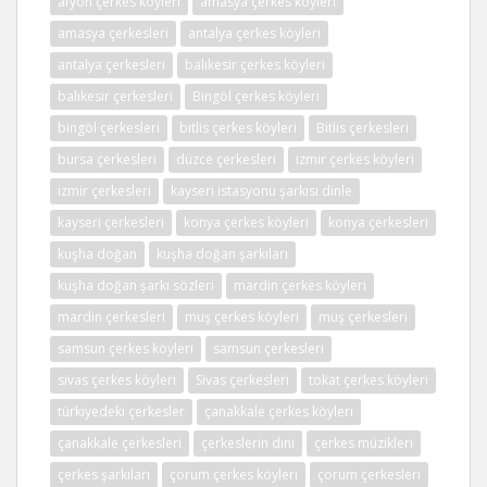
afyon çerkes köyleri
amasya çerkes köyleri
amasya çerkesleri
antalya çerkes köyleri
antalya çerkesleri
balıkesir çerkes köyleri
balıkesir çerkesleri
Bingöl çerkes köyleri
bingöl çerkesleri
bitlis çerkes köyleri
Bitlis çerkesleri
bursa çerkesleri
düzce çerkesleri
izmir çerkes köyleri
izmir çerkesleri
kayseri istasyonu şarkısı dinle
kayseri çerkesleri
konya çerkes köyleri
konya çerkesleri
kuşha doğan
kuşha doğan şarkıları
kuşha doğan şarkı sözleri
mardin çerkes köyleri
mardin çerkesleri
muş çerkes köyleri
muş çerkesleri
samsun çerkes köyleri
samsun çerkesleri
sivas çerkes köyleri
Sivas çerkesleri
tokat çerkes köyleri
türkiyedeki çerkesler
çanakkale çerkes köyleri
çanakkale çerkesleri
çerkeslerin dini
çerkes müzikleri
çerkes şarkıları
çorum çerkes köyleri
çorum çerkesleri