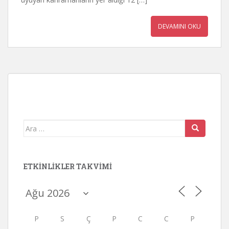
DEVAMINI OKU
Arama
yap:
ETKINLIKLER TAKVIMI
P
S
Ç
P
C
C
P