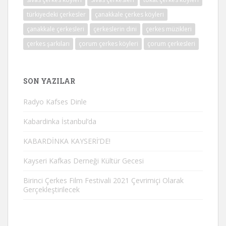
türkiyedeki çerkesler
çanakkale çerkes köyleri
çanakkale çerkesleri
çerkeslerin dini
çerkes müzikleri
çerkes şarkıları
çorum çerkes köyleri
çorum çerkesleri
SON YAZILAR
Radyo Kafses Dinle
Kabardinka İstanbul’da
KABARDİNKA KAYSERİ’DE!
Kayseri Kafkas Derneği Kültür Gecesi
Birinci Çerkes Film Festivali 2021 Çevrimiçi Olarak
Gerçekleştirilecek