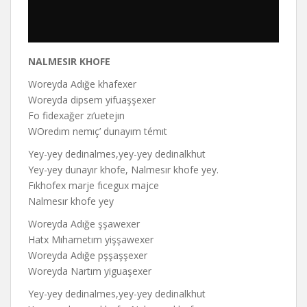
NALMESIR KHOFE
Woreyda Adığe khafexer
Woreyda dipsem yifuaşşexer
Fo fidexağer zı’uetejın
WOredım nemıç’ dunayım témıt
Yey-yey dedinalmes,yey-yey dedinalkhut
Yey-yey dunayır khofe, Nalmesır khofe yey.
Fıkhofex marje fıcegux majce
Nalmesır khofe yey
Woreyda Adığe şşawexer
Hatx Mıhametım yişşawexer
Woreyda Adığe pşşaşşexer
Woreyda Nartım yiguaşexer
Yey-yey dedinalmes,yey-yey dedinalkhut