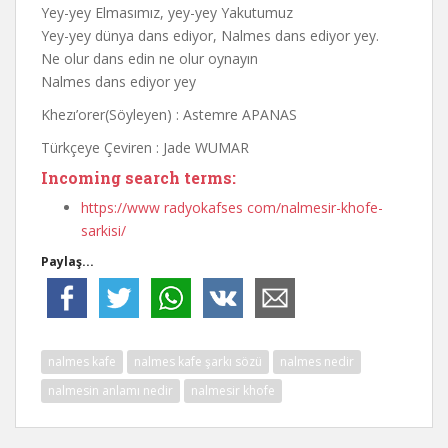
Yey-yey Elmasımız, yey-yey Yakutumuz
Yey-yey dünya dans ediyor, Nalmes dans ediyor yey.
Ne olur dans edin ne olur oynayın
Nalmes dans ediyor yey
Khezı’orer(Söyleyen) : Astemre APANAS
Türkçeye Çeviren : Jade WUMAR
Incoming search terms:
https://www radyokafses com/nalmesir-khofe-
sarkisi/
Paylaş...
nalmes kafe
nalmes kafe şarkı sözü
nalmes nedir
nalmesin anlamı nedir
nalmesir khofe