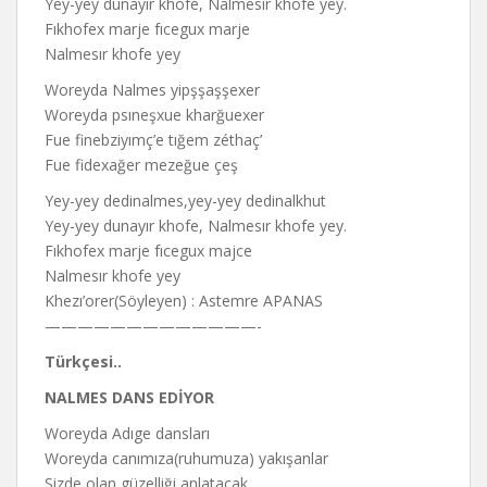
Yey-yey dunayır khofe, Nalmesır khofe yey.
Fıkhofex marje fıcegux marje
Nalmesır khofe yey
Woreyda Nalmes yipşşaşşexer
Woreyda psıneşxue kharğuexer
Fue finebziyımç’e tığem zéthaç’
Fue fidexağer mezeğue çeş
Yey-yey dedinalmes,yey-yey dedinalkhut
Yey-yey dunayır khofe, Nalmesır khofe yey.
Fıkhofex marje fıcegux majce
Nalmesır khofe yey
Khezı’orer(Söyleyen) : Astemre APANAS
—————————————-
Türkçesi..
NALMES DANS EDİYOR
Woreyda Adıge dansları
Woreyda canımıza(ruhumuza) yakışanlar
Sizde olan güzelliği anlatacak