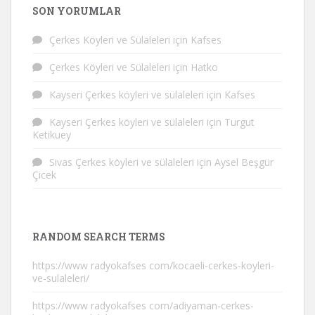
SON YORUMLAR
Çerkes Köyleri ve Sülaleleri
için
Kafses
Çerkes Köyleri ve Sülaleleri
için
Hatko
Kayseri Çerkes köyleri ve sülaleleri
için
Kafses
Kayseri Çerkes köyleri ve sülaleleri
için
Turgut
Ketikuey
Sivas Çerkes köyleri ve sülaleleri
için
Aysel Beşgür
Çicek
RANDOM SEARCH TERMS
https://www radyokafses com/kocaeli-cerkes-koyleri-
ve-sulaleleri/
https://www radyokafses com/adiyaman-cerkes-