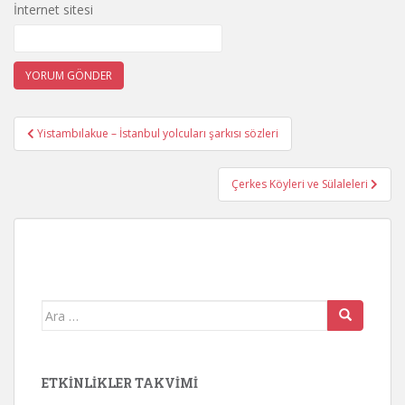
İnternet sitesi
Yazı
Yistambılakue – İstanbul yolcuları şarkısı sözleri
gezinmesi
Çerkes Köyleri ve Sülaleleri
Arama
yap:
ETKINLIKLER TAKVIMI