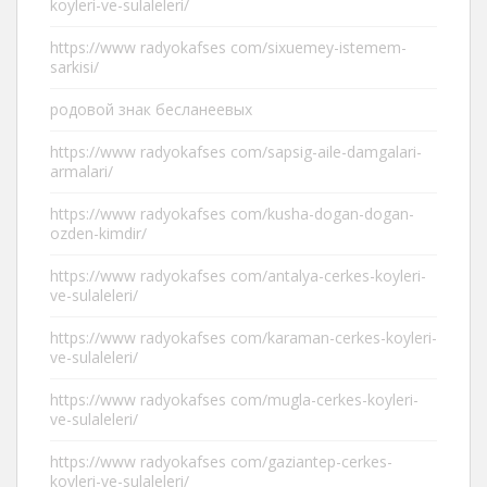
koyleri-ve-sulaleleri/
https://www radyokafses com/sixuemey-istemem-
sarkisi/
родовой знак бесланеевых
https://www radyokafses com/sapsig-aile-damgalari-
armalari/
https://www radyokafses com/kusha-dogan-dogan-
ozden-kimdir/
https://www radyokafses com/antalya-cerkes-koyleri-
ve-sulaleleri/
https://www radyokafses com/karaman-cerkes-koyleri-
ve-sulaleleri/
https://www radyokafses com/mugla-cerkes-koyleri-
ve-sulaleleri/
https://www radyokafses com/gaziantep-cerkes-
koyleri-ve-sulaleleri/