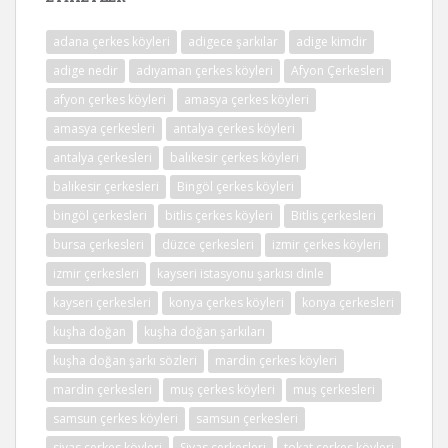
adana çerkes köyleri
adigece şarkılar
adige kimdir
adige nedir
adıyaman çerkes köyleri
Afyon Çerkesleri
afyon çerkes köyleri
amasya çerkes köyleri
amasya çerkesleri
antalya çerkes köyleri
antalya çerkesleri
balıkesir çerkes köyleri
balıkesir çerkesleri
Bingöl çerkes köyleri
bingöl çerkesleri
bitlis çerkes köyleri
Bitlis çerkesleri
bursa çerkesleri
düzce çerkesleri
izmir çerkes köyleri
izmir çerkesleri
kayseri istasyonu şarkısı dinle
kayseri çerkesleri
konya çerkes köyleri
konya çerkesleri
kuşha doğan
kuşha doğan şarkıları
kuşha doğan şarkı sözleri
mardin çerkes köyleri
mardin çerkesleri
muş çerkes köyleri
muş çerkesleri
samsun çerkes köyleri
samsun çerkesleri
sivas çerkes köyleri
Sivas çerkesleri
tokat çerkes köyleri