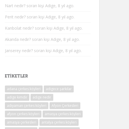
Nart nedir?
soran kişi Adige, 8 yıl ago.
Perit nedir?
soran kişi Adige, 8 yıl ago.
Kanbolat nedir?
soran kişi Adige, 8 yıl ago.
Akanda nedir?
soran kişi Adige, 8 yıl ago.
Janserey nedir?
soran kişi Adige, 8 yıl ago.
ETIKETLER
adana çerkes köyleri
adigece şarkılar
adige kimdir
adige nedir
adıyaman çerkes köyleri
Afyon Çerkesleri
afyon çerkes köyleri
amasya çerkes köyleri
amasya çerkesleri
antalya çerkes köyleri