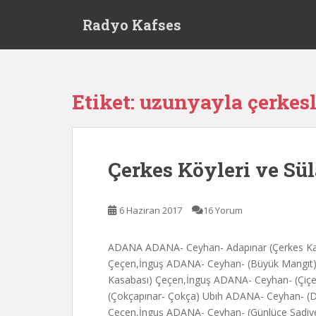
S
Radyo Kafses
k
i
p
t
o
Etiket:
uzunyayla çerkesl
m
a
i
n
Çerkes Köyleri ve Sül
c
o
n
6 Haziran 2017
16 Yorum
t
e
ADANA ADANA- Ceyhan- Adapınar (Çerkes Ka
n
Çeçen,İnguş ADANA- Ceyhan- (Büyük Mangıt
t
Kasabası) Çeçen,İnguş ADANA- Ceyhan- (Çiç
(Çokçapınar- Çokça) Ubıh ADANA- Ceyhan- (De
Çeçen,İnguş ADANA- Ceyhan- (Günlüce Sadi