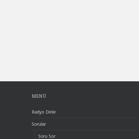
MENÜ
Radyo Dinle
Sorular
Soru Sor