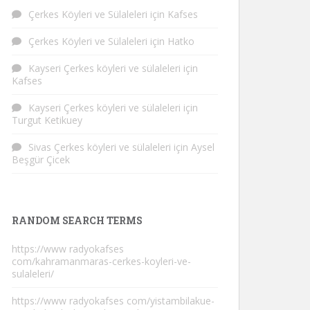
Çerkes Köyleri ve Sülaleleri
için
Kafses
Çerkes Köyleri ve Sülaleleri
için
Hatko
Kayseri Çerkes köyleri ve sülaleleri
için
Kafses
Kayseri Çerkes köyleri ve sülaleleri
için
Turgut Ketikuey
Sivas Çerkes köyleri ve sülaleleri
için
Aysel
Beşgür Çicek
RANDOM SEARCH TERMS
https://www radyokafses
com/kahramanmaras-cerkes-koyleri-ve-
sulaleleri/
https://www radyokafses com/yistambilakue-