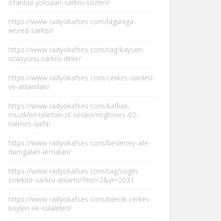
istanbul-yolculari-sarkisi-sozleri/
https://www radyokafses com/laguniga-
wored-sarkisi/
https://www radyokafses com/tag/kayseri-
istasyonu-sarkisi-dinle/
https://www radyokafses com/cerkes-isimleri-
ve-anlamlari/
https://www radyokafses com/kafkas-
muzikleri-telefon-zil-sesleri/ringtones-02-
nalmes-qafa/
https://www radyokafses com/besleney-aile-
damgalari-armalari/
https://www radyokafses com/tag/sogiri-
sowkite-sarkisi-anlami/?mo=2&yr=2031
https://www radyokafses com/bilecik-cerkes-
koyleri-ve-sulaleleri/