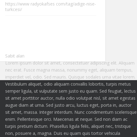
https://www radyokafses com/tag/adige-nise-
turkcesi/
Sabit alan
Lorem ipsum dolor sit amet, consectetuer adipiscing elit. Aliquam
nec erat. Fusce magna massa, nonummy eget, aliquam tempus,
imperdiet vel, odio. Sed mauris. Quisque sodales urna vitae lorem.
Vestibulum aliquet, odio aliquam convallis lobortis, turpis metus
semper ligula, ut vulputate sem justo eu quam. Sed feugiat, lectus
sit amet porttitor auctor, nulla odio volutpat nisl, sit amet egestas
augue diam at urna. Sed justo arcu, luctus eget, porta in, auctor
sit amet, massa. Integer interdum. Nunc condimentum scelerisque
enim. Pellentesque orci. Maecenas at neque. Sed non diam ac
turpis pretium dictum. Phasellus ligula felis, aliquet nec, tristique
non, posuere a, magna. Duis eu quam quis tortor vehicula