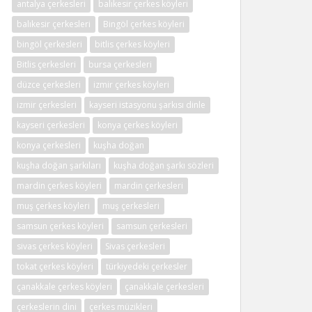
antalya çerkesleri
balıkesir çerkes köyleri
balıkesir çerkesleri
Bingöl çerkes köyleri
bingöl çerkesleri
bitlis çerkes köyleri
Bitlis çerkesleri
bursa çerkesleri
düzce çerkesleri
izmir çerkes köyleri
izmir çerkesleri
kayseri istasyonu şarkısı dinle
kayseri çerkesleri
konya çerkes köyleri
konya çerkesleri
kuşha doğan
kuşha doğan şarkıları
kuşha doğan şarkı sözleri
mardin çerkes köyleri
mardin çerkesleri
muş çerkes köyleri
muş çerkesleri
samsun çerkes köyleri
samsun çerkesleri
sivas çerkes köyleri
Sivas çerkesleri
tokat çerkes köyleri
türkiyedeki çerkesler
çanakkale çerkes köyleri
çanakkale çerkesleri
çerkeslerin dini
çerkes müzikleri