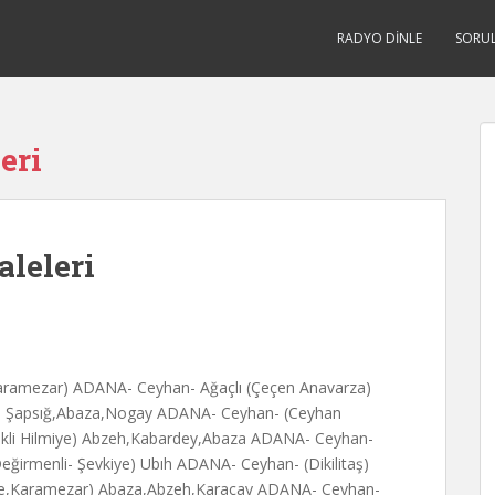
RADYO DINLE
SORU
eri
aleleri
ramezar) ADANA- Ceyhan- Ağaçlı (Çeçen Anavarza)
) Şapsığ,Abaza,Nogay ADANA- Ceyhan- (Ceyhan
ekli Hilmiye) Abzeh,Kabardey,Abaza ADANA- Ceyhan-
ğirmenli- Şevkiye) Ubıh ADANA- Ceyhan- (Dikilitaş)
ye,Karamezar) Abaza,Abzeh,Karaçay ADANA- Ceyhan-