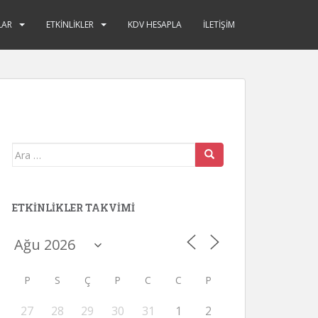
LAR
ETKINLIKLER
KDV HESAPLA
İLETIŞIM
Arama
yap:
ETKINLIKLER TAKVIMI
P
S
Ç
P
C
C
P
27
28
29
30
31
1
2