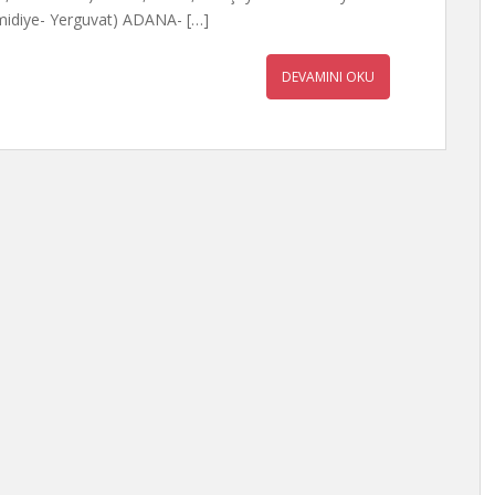
idiye- Yerguvat) ADANA- […]
DEVAMINI OKU