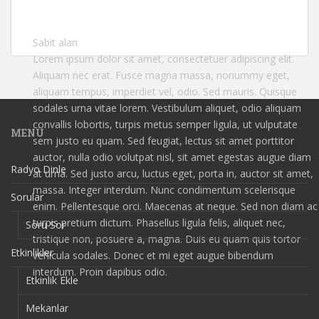
Sabit alan
Lorem ipsum dolor sit amet, consectetuer adipiscing elit.
Aliquam nec erat. Fusce magna massa, nonummy eget,
aliquam tempus, imperdiet vel, odio. Sed mauris. Quisque
sodales urna vitae lorem. Vestibulum aliquet, odio aliquam
convallis lobortis, turpis metus semper ligula, ut vulputate
MENÜ
sem justo eu quam. Sed feugiat, lectus sit amet porttitor
auctor, nulla odio volutpat nisl, sit amet egestas augue diam
Radyo Dinle
at urna. Sed justo arcu, luctus eget, porta in, auctor sit amet,
massa. Integer interdum. Nunc condimentum scelerisque
Sorular
enim. Pellentesque orci. Maecenas at neque. Sed non diam ac
turpis pretium dictum. Phasellus ligula felis, aliquet nec,
Soru Sor
tristique non, posuere a, magna. Duis eu quam quis tortor
Etkinlikler
vehicula sodales. Donec et mi eget augue bibendum
interdum. Proin dapibus odio.
Etkinlik Ekle
Mekanlar