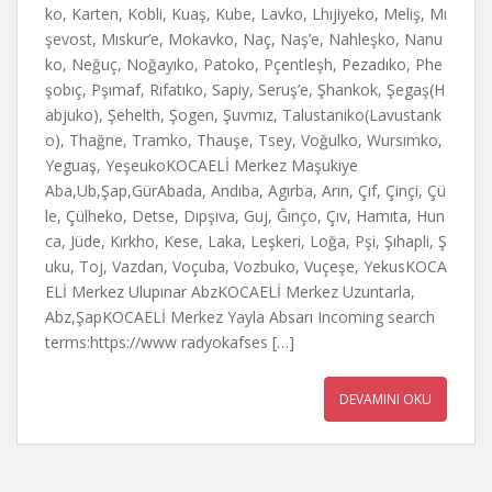
ko, Karten, Kobli, Kuaş, Kube, Lavko, Lhıjiyeko, Meliş, Mı
şevost, Mıskur’e, Mokavko, Naç, Naş’e, Nahleşko, Nanu
ko, Neğuç, Noğayıko, Patoko, Pçentleşh, Pezadıko, Phe
şobıç, Pşımaf, Rıfatıko, Sapiy, Seruş’e, Şhankok, Şegaş(H
abjuko), Şehelth, Şogen, Şuvmız, Talustaniko(Lavustank
o), Thağne, Tramko, Thauşe, Tsey, Voğulko, Wursımko,
Yeguaş, YeşeukoKOCAELİ Merkez Maşukiye
Aba,Ub,Şap,GürAbada, Andıba, Agırba, Arın, Çıf, Çinçi, Çü
le, Çülheko, Detse, Dıpşıva, Guj, Ğınço, Çıv, Hamıta, Hun
ca, Jüde, Kırkho, Kese, Laka, Leşkeri, Loğa, Pşi, Şıhapli, Ş
uku, Toj, Vazdan, Voçuba, Vozbuko, Vuçeşe, YekusKOCA
ELİ Merkez Ulupınar AbzKOCAELİ Merkez Uzuntarla,
Abz,ŞapKOCAELİ Merkez Yayla Absarı Incoming search
terms:https://www radyokafses […]
DEVAMINI OKU