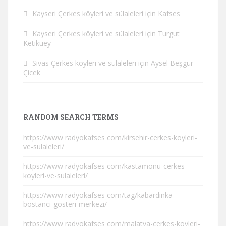
Kayseri Çerkes köyleri ve sülaleleri
için
Kafses
Kayseri Çerkes köyleri ve sülaleleri
için
Turgut
Ketikuey
Sivas Çerkes köyleri ve sülaleleri
için
Aysel Beşgür
Çicek
RANDOM SEARCH TERMS
https://www radyokafses com/kirsehir-cerkes-koyleri-
ve-sulaleleri/
https://www radyokafses com/kastamonu-cerkes-
koyleri-ve-sulaleleri/
https://www radyokafses com/tag/kabardinka-
bostanci-gosteri-merkezi/
https://www radyokafses com/malatya-cerkes-koyleri-