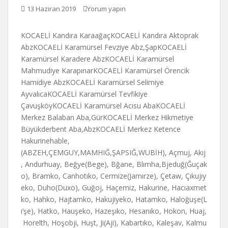
13 Haziran 2019
Yorum yapın
KOCAELİ Kandıra KaraağaçKOCAELİ Kandıra Aktoprak
AbzKOCAELİ Karamürsel Fevziye Abz,ŞapKOCAELİ
Karamürsel Karadere AbzKOCAELİ Karamürsel
Mahmudiye KarapınarKOCAELİ Karamürsel Örencik
Hamidiye AbzKOCAELİ Karamürsel Selimiye
AyvalıcaKOCAELİ Karamürsel Tevfikiye
ÇavuşköyKOCAELİ Karamürsel Acısu AbaKOCAELİ
Merkez Balaban Aba,GürKOCAELİ Merkez Hikmetiye
Büyükderbent Aba,AbzKOCAELİ Merkez Ketence
Hakurinehable,
(ABZEH,ÇEMGUY,MAMHIĞ,ŞAPSIĞ,WUBİH), Açmuj, Akıj
, Andurhuay, Beğye(Bege), Bğane, Blımha,Bjeduğ(Ğuçak
o), Bramko, Canhotıko, Cermize(Jamırze), Çetaw, Çıkujıy
eko, Duho(Duxo), Guğoj, Haçemiz, Hakurine, Hacıaxmet
ko, Hahko, Hajtamko, Hakujiyeko, Hatamko, Haloğuşe(L
ı’şe), Hatko, Hauşeko, Hazeşıko, Hesanıko, Hokon, Huaj,
Horelth, Hoşobji, Huşt, Ji(Aji), Kabartıko, Kaleşav, Kalmu