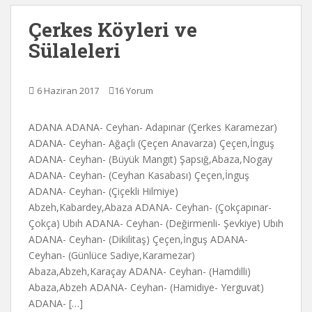
Çerkes Köyleri ve
Sülaleleri
6 Haziran 2017
16 Yorum
ADANA ADANA- Ceyhan- Adapınar (Çerkes Karamezar)
ADANA- Ceyhan- Ağaçlı (Çeçen Anavarza) Çeçen,İnguş
ADANA- Ceyhan- (Büyük Mangıt) Şapsığ,Abaza,Nogay
ADANA- Ceyhan- (Ceyhan Kasabası) Çeçen,İnguş
ADANA- Ceyhan- (Çiçekli Hilmiye)
Abzeh,Kabardey,Abaza ADANA- Ceyhan- (Çokçapınar-
Çokça) Ubıh ADANA- Ceyhan- (Değirmenli- Şevkiye) Ubıh
ADANA- Ceyhan- (Dikilitaş) Çeçen,İnguş ADANA-
Ceyhan- (Günlüce Sadiye,Karamezar)
Abaza,Abzeh,Karaçay ADANA- Ceyhan- (Hamdilli)
Abaza,Abzeh ADANA- Ceyhan- (Hamidiye- Yerguvat)
ADANA- […]