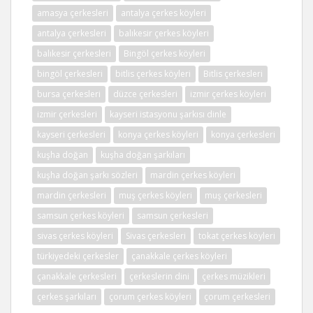
amasya çerkesleri
antalya çerkes köyleri
antalya çerkesleri
balıkesir çerkes köyleri
balıkesir çerkesleri
Bingöl çerkes köyleri
bingöl çerkesleri
bitlis çerkes köyleri
Bitlis çerkesleri
bursa çerkesleri
düzce çerkesleri
izmir çerkes köyleri
izmir çerkesleri
kayseri istasyonu şarkısı dinle
kayseri çerkesleri
konya çerkes köyleri
konya çerkesleri
kuşha doğan
kuşha doğan şarkıları
kuşha doğan şarkı sözleri
mardin çerkes köyleri
mardin çerkesleri
muş çerkes köyleri
muş çerkesleri
samsun çerkes köyleri
samsun çerkesleri
sivas çerkes köyleri
Sivas çerkesleri
tokat çerkes köyleri
türkiyedeki çerkesler
çanakkale çerkes köyleri
çanakkale çerkesleri
çerkeslerin dini
çerkes müzikleri
çerkes şarkıları
çorum çerkes köyleri
çorum çerkesleri