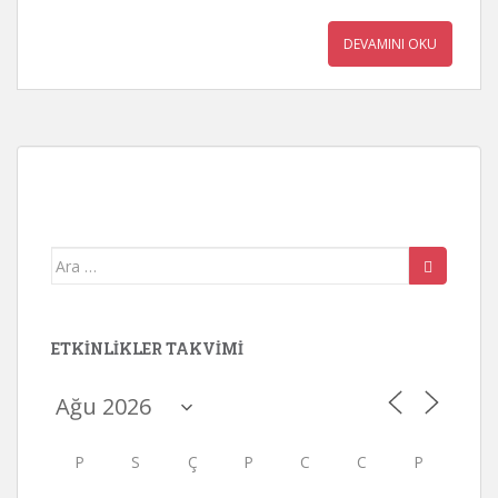
DEVAMINI OKU
Arama
yap:
ETKINLIKLER TAKVIMI
P
S
Ç
P
C
C
P