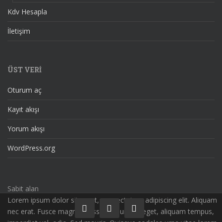
Kdv Hesapla
İletişim
ÜST VERI
Oturum aç
Kayıt akışı
Yorum akışı
WordPress.org
Sabit alan
Lorem ipsum dolor sit amet, consectetuer adipiscing elit. Aliquam
nec erat. Fusce magna massa, nonummy eget, aliquam tempus,