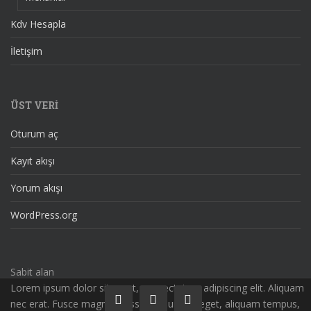
Kdv Hesapla
İletişim
ÜST VERI
Oturum aç
Kayıt akışı
Yorum akışı
WordPress.org
Sabit alan
Lorem ipsum dolor sit amet, consectetuer adipiscing elit. Aliquam
nec erat. Fusce magna massa, nonummy eget, aliquam tempus,