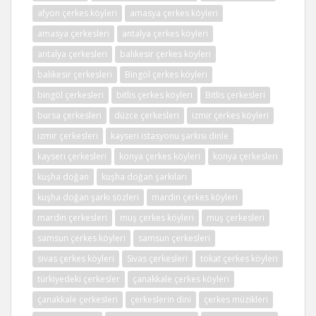
afyon çerkes köyleri
amasya çerkes köyleri
amasya çerkesleri
antalya çerkes köyleri
antalya çerkesleri
balıkesir çerkes köyleri
balıkesir çerkesleri
Bingöl çerkes köyleri
bingöl çerkesleri
bitlis çerkes köyleri
Bitlis çerkesleri
bursa çerkesleri
düzce çerkesleri
izmir çerkes köyleri
izmir çerkesleri
kayseri istasyonu şarkısı dinle
kayseri çerkesleri
konya çerkes köyleri
konya çerkesleri
kuşha doğan
kuşha doğan şarkıları
kuşha doğan şarkı sözleri
mardin çerkes köyleri
mardin çerkesleri
muş çerkes köyleri
muş çerkesleri
samsun çerkes köyleri
samsun çerkesleri
sivas çerkes köyleri
Sivas çerkesleri
tokat çerkes köyleri
türkiyedeki çerkesler
çanakkale çerkes köyleri
çanakkale çerkesleri
çerkeslerin dini
çerkes müzikleri