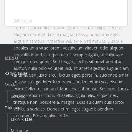
Sabit alan
Lorem ipsum dolor sit amet, consectetuer adipiscing elit.
Aliquam nec erat. Fusce magna massa, nonummy eget,
aliquam tempus, imperdiet vel, odio. Sed mauris. Quisque
sodales urna vitae lorem. Vestibulum aliquet, odio aliquam
convallis lobortis, turpis metus semper ligula, ut vulputate
MENÜ
sem justo eu quam. Sed feugiat, lectus sit amet porttitor
auctor, nulla odio volutpat nisl, sit amet egestas augue diam
Radyo Dinle
at urna. Sed justo arcu, luctus eget, porta in, auctor sit amet,
massa. Integer interdum. Nunc condimentum scelerisque
Sorular
enim. Pellentesque orci. Maecenas at neque. Sed non diam ac
turpis pretium dictum. Phasellus ligula felis, aliquet nec,
Soru Sor
tristique non, posuere a, magna. Duis eu quam quis tortor
Etkinlikler
vehicula sodales. Donec et mi eget augue bibendum
interdum. Proin dapibus odio.
Etkinlik Ekle
Mekanlar