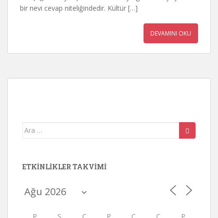
bir nevi cevap niteliğindedir. Kültür […]
DEVAMINI OKU
Arama
yap:
ETKINLIKLER TAKVIMI
P
S
Ç
P
C
C
P