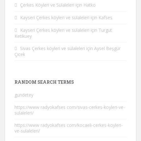
Çerkes Köyleri ve Sülaleleri
için
Hatko
Kayseri Çerkes köyleri ve sülaleleri
için
Kafses
Kayseri Çerkes köyleri ve sülaleleri
için
Turgut
Ketikuey
Sivas Çerkes köyleri ve sülaleleri
için
Aysel Beşgür
Çicek
RANDOM SEARCH TERMS
gundetey
https://www radyokafses com/sivas-cerkes-koyleri-ve-
sulaleleri/
https://www radyokafses com/kocaeli-cerkes-koyleri-
ve-sulaleleri/