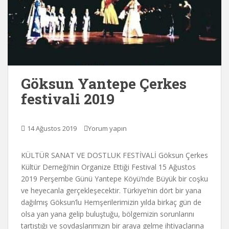
Göksun Yantepe Çerkes
festivali 2019
14 Ağustos 2019
Yorum yapın
KÜLTÜR SANAT VE DOSTLUK FESTİVALİ Göksun Çerkes
Kültür Derneği’nin Organize Ettiği Festival 15 Ağustos
2019 Perşembe Günü Yantepe Köyü’nde Büyük bir coşku
ve heyecanla gerçekleşecektir. Türkiye’nin dört bir yana
dağılmış Göksun’lu Hemşerilerimizin yılda birkaç gün de
olsa yan yana gelip buluştuğu, bölgemizin sorunlarını
tartıştığı ve soydaşlarımızın bir araya gelme ihtiyaçlarına