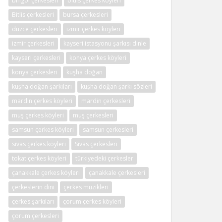
bingöl çerkesleri
bitlis çerkes köyleri
Bitlis çerkesleri
bursa çerkesleri
düzce çerkesleri
izmir çerkes köyleri
izmir çerkesleri
kayseri istasyonu şarkısı dinle
kayseri çerkesleri
konya çerkes köyleri
konya çerkesleri
kuşha doğan
kuşha doğan şarkıları
kuşha doğan şarkı sözleri
mardin çerkes köyleri
mardin çerkesleri
muş çerkes köyleri
muş çerkesleri
samsun çerkes köyleri
samsun çerkesleri
sivas çerkes köyleri
Sivas çerkesleri
tokat çerkes köyleri
türkiyedeki çerkesler
çanakkale çerkes köyleri
çanakkale çerkesleri
çerkeslerin dini
çerkes müzikleri
çerkes şarkıları
çorum çerkes köyleri
çorum çerkesleri