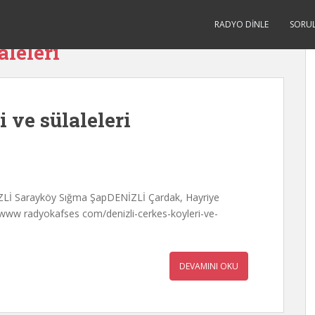
RADYO DINLE
SORU
aleleri
 ve sülaleleri
Lİ Sarayköy Sığma ŞapDENİZLİ Çardak, Hayriye
/www radyokafses com/denizli-cerkes-koyleri-ve-
DEVAMINI OKU