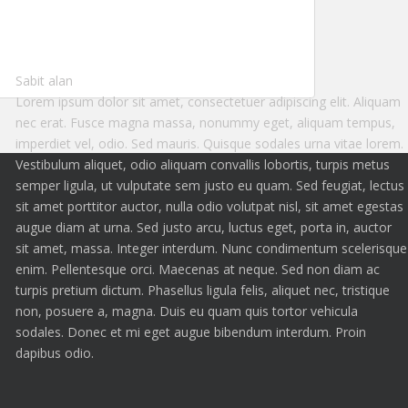
Sabit alan
Lorem ipsum dolor sit amet, consectetuer adipiscing elit. Aliquam
nec erat. Fusce magna massa, nonummy eget, aliquam tempus,
imperdiet vel, odio. Sed mauris. Quisque sodales urna vitae lorem.
Vestibulum aliquet, odio aliquam convallis lobortis, turpis metus
semper ligula, ut vulputate sem justo eu quam. Sed feugiat, lectus
sit amet porttitor auctor, nulla odio volutpat nisl, sit amet egestas
augue diam at urna. Sed justo arcu, luctus eget, porta in, auctor
sit amet, massa. Integer interdum. Nunc condimentum scelerisque
enim. Pellentesque orci. Maecenas at neque. Sed non diam ac
turpis pretium dictum. Phasellus ligula felis, aliquet nec, tristique
non, posuere a, magna. Duis eu quam quis tortor vehicula
sodales. Donec et mi eget augue bibendum interdum. Proin
dapibus odio.