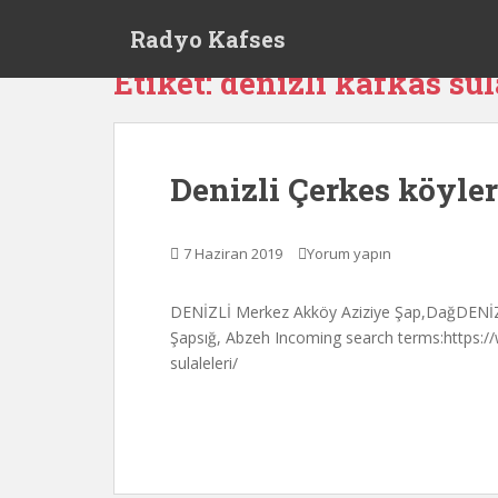
S
Radyo Kafses
k
i
Etiket:
denizli kafkas sül
p
t
o
m
Denizli Çerkes köyleri
a
i
n
7 Haziran 2019
Yorum yapın
c
o
DENİZLİ Merkez Akköy Aziziye Şap,DağDENİZ
n
Şapsığ, Abzeh Incoming search terms:https:/
t
sulaleleri/
e
n
t