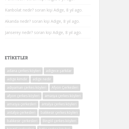
Kanbolat nedir?
soran kişi Adige, 8 yıl ago.
Akanda nedir?
soran kişi Adige, 8 yıl ago.
Janserey nedir?
soran kişi Adige, 8 yıl ago.
ETIKETLER
adana çerkes köyleri
adigece şarkılar
adige kimdir
adige nedir
adıyaman çerkes köyleri
Afyon Çerkesleri
afyon çerkes köyleri
amasya çerkes köyleri
amasya çerkesleri
antalya çerkes köyleri
antalya çerkesleri
balıkesir çerkes köyleri
balıkesir çerkesleri
Bingöl çerkes köyleri