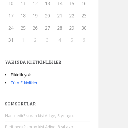
10
11
12
13
14
15
16
17
18
19
20
21
22
23
24
25
26
27
28
29
30
31
1
2
3
4
5
6
YAKINDA KI ETKINLIKLER
Etkinlik yok
Tüm Etkinlikler
SON SORULAR
Nart nedir?
soran kişi Adige, 8 yıl ago.
Perit nedir?
soran kişi Adige, 8 yıl ago.