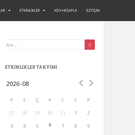
LAR
ETKINLIKLER
KDV HESAPLA
İLETIŞIM
Arama
yap:
ETKINLIKLER TAKVIMI
P
S
Ç
P
C
C
P
27
28
29
30
31
1
2
6
3
4
5
7
8
9