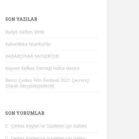
SON YAZILAR
Radyo Kafses Dinle
Kabardinka İstanbul’da
KABARDİNKA KAYSERİ’DE!
Kayseri Kafkas Derneği Kültür Gecesi
Birinci Çerkes Film Festivali 2021 Çevrimiçi
Olarak Gerçekleştirilecek
SON YORUMLAR
Çerkes Köyleri ve Sülaleleri
için
Kafses
Çerkes Köyleri ve Sülaleleri
için
Hatko