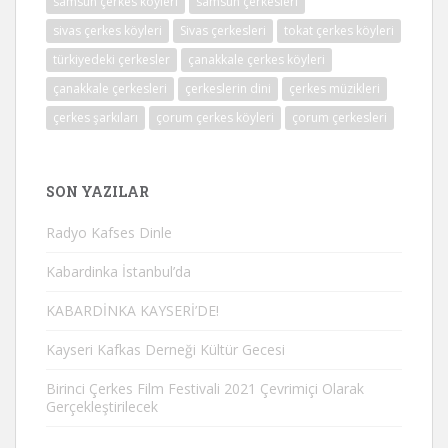
samsun çerkes köyleri
samsun çerkesleri
sivas çerkes köyleri
Sivas çerkesleri
tokat çerkes köyleri
türkiyedeki çerkesler
çanakkale çerkes köyleri
çanakkale çerkesleri
çerkeslerin dini
çerkes müzikleri
çerkes şarkıları
çorum çerkes köyleri
çorum çerkesleri
SON YAZILAR
Radyo Kafses Dinle
Kabardinka İstanbul’da
KABARDİNKA KAYSERİ’DE!
Kayseri Kafkas Derneği Kültür Gecesi
Birinci Çerkes Film Festivali 2021 Çevrimiçi Olarak
Gerçekleştirilecek