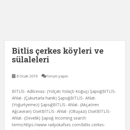
Bitlis çerkes köyleri ve
sülaleleri
8 Ocak 2019
Yorum yapın
BİTLİS- Adilcevaz- (Yolçatı Yolaçtı Koğuş) ŞapsığBİTLİS-
Ahlat- (Çukurtarla hanik) ŞapsığBİTLİS- Ahlat-
(Yoğurtyemez) ŞapsığBİTLİS- Ahlat- (Akçaören
Ağcaviran) OsetBİTLİS- Ahlat- (Oltuyazı) OsetBİTLİS-
Ahlat- (Develik) Şapsığ Incoming search
terms:https://www radyokafses com/bitlis-cerkes-