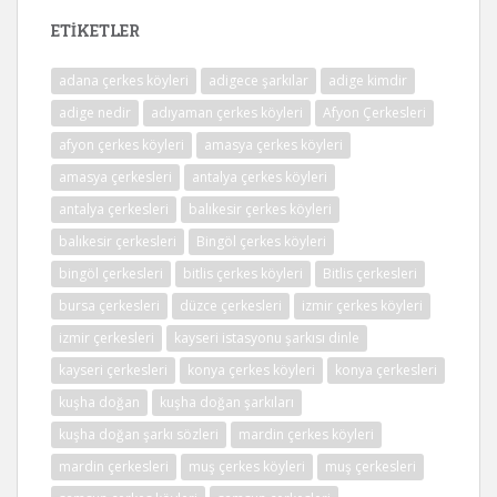
ETIKETLER
adana çerkes köyleri
adigece şarkılar
adige kimdir
adige nedir
adıyaman çerkes köyleri
Afyon Çerkesleri
afyon çerkes köyleri
amasya çerkes köyleri
amasya çerkesleri
antalya çerkes köyleri
antalya çerkesleri
balıkesir çerkes köyleri
balıkesir çerkesleri
Bingöl çerkes köyleri
bingöl çerkesleri
bitlis çerkes köyleri
Bitlis çerkesleri
bursa çerkesleri
düzce çerkesleri
izmir çerkes köyleri
izmir çerkesleri
kayseri istasyonu şarkısı dinle
kayseri çerkesleri
konya çerkes köyleri
konya çerkesleri
kuşha doğan
kuşha doğan şarkıları
kuşha doğan şarkı sözleri
mardin çerkes köyleri
mardin çerkesleri
muş çerkes köyleri
muş çerkesleri