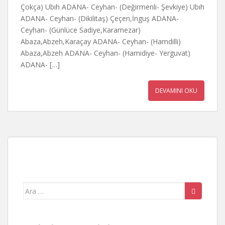
Çokça) Ubıh ADANA- Ceyhan- (Değirmenli- Şevkiye) Ubıh
ADANA- Ceyhan- (Dikilitaş) Çeçen,İnguş ADANA-
Ceyhan- (Günlüce Sadiye,Karamezar)
Abaza,Abzeh,Karaçay ADANA- Ceyhan- (Hamdilli)
Abaza,Abzeh ADANA- Ceyhan- (Hamidiye- Yerguvat)
ADANA- […]
DEVAMINI OKU
Arama
yap: