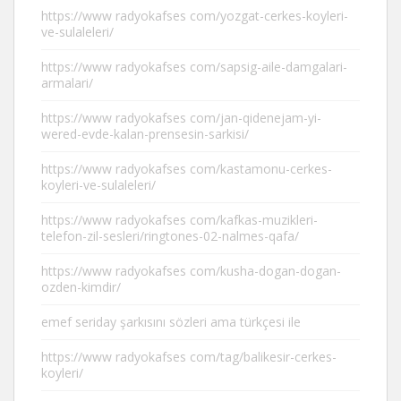
https://www radyokafses com/yozgat-cerkes-koyleri-
ve-sulaleleri/
https://www radyokafses com/sapsig-aile-damgalari-
armalari/
https://www radyokafses com/jan-qidenejam-yi-
wered-evde-kalan-prensesin-sarkisi/
https://www radyokafses com/kastamonu-cerkes-
koyleri-ve-sulaleleri/
https://www radyokafses com/kafkas-muzikleri-
telefon-zil-sesleri/ringtones-02-nalmes-qafa/
https://www radyokafses com/kusha-dogan-dogan-
ozden-kimdir/
emef seriday şarkısını sözleri ama türkçesi ile
https://www radyokafses com/tag/balikesir-cerkes-
koyleri/