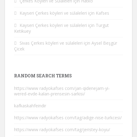
Çerkes Köyleri ve Sülaleleri
için
Hatko
Kayseri Çerkes köyleri ve sülaleleri
için
Kafses
Kayseri Çerkes köyleri ve sülaleleri
için
Turgut
Ketikuey
Sivas Çerkes köyleri ve sülaleleri
için
Aysel Beşgür
Çicek
RANDOM SEARCH TERMS
https://www radyokafses com/jan-qidenejam-yi-
wered-evde-kalan-prensesin-sarkisi/
kafkaskahfeindir
https://www radyokafses com/tag/adige-nise-turkcesi/
https://www radyokafses com/tag/jeristey-koyu/