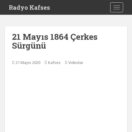
S
Radyo Kafses
TOGGLE
k
i
p
t
21 Mayıs 1864 Çerkes
o
Sürgünü
m
a
i
21 Mayıs 2020
Kafses
Videolar
n
c
o
n
t
e
n
t