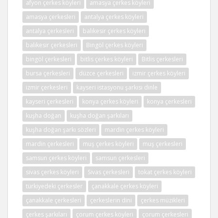
afyon çerkes köyleri
amasya çerkes köyleri
amasya çerkesleri
antalya çerkes köyleri
antalya çerkesleri
balıkesir çerkes köyleri
balıkesir çerkesleri
Bingöl çerkes köyleri
bingöl çerkesleri
bitlis çerkes köyleri
Bitlis çerkesleri
bursa çerkesleri
düzce çerkesleri
izmir çerkes köyleri
izmir çerkesleri
kayseri istasyonu şarkısı dinle
kayseri çerkesleri
konya çerkes köyleri
konya çerkesleri
kuşha doğan
kuşha doğan şarkıları
kuşha doğan şarkı sözleri
mardin çerkes köyleri
mardin çerkesleri
muş çerkes köyleri
muş çerkesleri
samsun çerkes köyleri
samsun çerkesleri
sivas çerkes köyleri
Sivas çerkesleri
tokat çerkes köyleri
türkiyedeki çerkesler
çanakkale çerkes köyleri
çanakkale çerkesleri
çerkeslerin dini
çerkes müzikleri
çerkes şarkıları
çorum çerkes köyleri
çorum çerkesleri