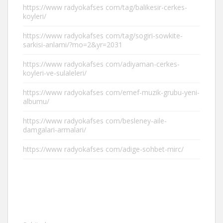
https://www radyokafses com/tag/balikesir-cerkes-
koyleri/
https://www radyokafses com/tag/sogiri-sowkite-
sarkisi-anlami/?mo=2&yr=2031
https://www radyokafses com/adiyaman-cerkes-
koyleri-ve-sulaleleri/
https://www radyokafses com/emef-muzik-grubu-yeni-
albumu/
https://www radyokafses com/besleney-aile-
damgalari-armalari/
https://www radyokafses com/adige-sohbet-mirc/