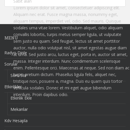
Sabit alan
Lorem ipsum dolor sit amet, consectetuer adipiscing elit.
Aliquam nec erat. Fusce magna massa, nonummy eget,
aliquam tempus, imperdiet vel, odio. Sed mauris. Quisque
sodales urna vitae lorem. Vestibulum aliquet, odio aliquam
convallis lobortis, turpis metus semper ligula, ut vulputate
MENÜ
sem justo eu quam. Sed feugiat, lectus sit amet porttitor
auctor, nulla odio volutpat nisl, sit amet egestas augue diam
Radyo Dinle
at urna. Sed justo arcu, luctus eget, porta in, auctor sit amet,
massa. Integer interdum. Nunc condimentum scelerisque
Sorular
enim. Pellentesque orci. Maecenas at neque. Sed non diam ac
turpis pretium dictum. Phasellus ligula felis, aliquet nec,
Soru Sor
tristique non, posuere a, magna. Duis eu quam quis tortor
Etkinlikler
vehicula sodales. Donec et mi eget augue bibendum
interdum. Proin dapibus odio.
Etkinlik Ekle
Mekanlar
Kdv Hesapla