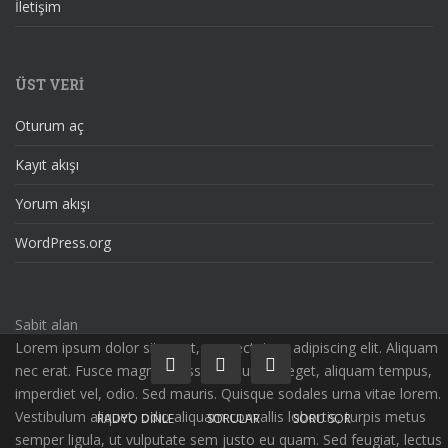
İletişim
ÜST VERI
Oturum aç
Kayıt akışı
Yorum akışı
WordPress.org
Sabit alan
Lorem ipsum dolor sit amet, consectetuer adipiscing elit. Aliquam
nec erat. Fusce magna massa, nonummy eget, aliquam tempus,
imperdiet vel, odio. Sed mauris. Quisque sodales urna vitae lorem.
Vestibulum aliquet, odio aliquam convallis lobortis, turpis metus
RADYO DINLE
SORULAR
SORU SOR
semper ligula, ut vulputate sem justo eu quam. Sed feugiat, lectus