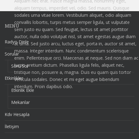
Aliquam nec erat. Fusce magna massa, nonummy eget,
aliquam tempus, imperdiet vel, odio. Sed mauris. Quisque
sodales urna vitae lorem. Vestibulum aliquet, odio aliquam
convallis lobortis, turpis metus semper ligula, ut vulputate
MENÜ
sem justo eu quam. Sed feugiat, lectus sit amet porttitor
auctor, nulla odio volutpat nisl, sit amet egestas augue diam
Radyo Dinle
at urna. Sed justo arcu, luctus eget, porta in, auctor sit amet,
massa. Integer interdum. Nunc condimentum scelerisque
Sorular
enim. Pellentesque orci. Maecenas at neque. Sed non diam ac
turpis pretium dictum. Phasellus ligula felis, aliquet nec,
Soru Sor
tristique non, posuere a, magna. Duis eu quam quis tortor
Etkinlikler
vehicula sodales. Donec et mi eget augue bibendum
interdum. Proin dapibus odio.
Etkinlik Ekle
Mekanlar
Kdv Hesapla
İletişim