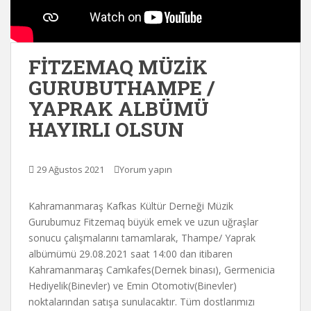
FİTZEMAQ MÜZİK
GURUBUTHAMPE /
YAPRAK ALBÜMÜ
HAYIRLI OLSUN
29 Ağustos 2021
Yorum yapın
Kahramanmaraş Kafkas Kültür Derneği Müzik
Gurubumuz Fitzemaq büyük emek ve uzun uğraşlar
sonucu çalışmalarını tamamlarak, Thampe/ Yaprak
albümümü 29.08.2021 saat 14:00 dan itibaren
Kahramanmaraş Camkafes(Dernek binası), Germenicia
Hediyelik(Binevler) ve Emin Otomotiv(Binevler)
noktalarından satışa sunulacaktır. Tüm dostlarımızı