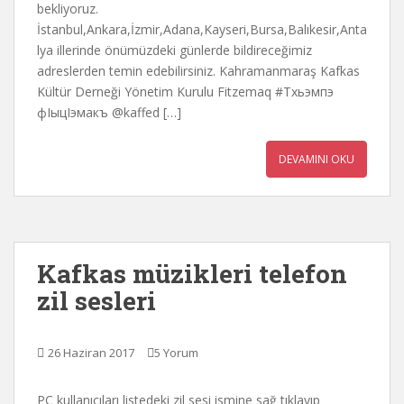
bekliyoruz.
İstanbul,Ankara,İzmir,Adana,Kayseri,Bursa,Balıkesir,Anta
lya illerinde önümüzdeki günlerde bildireceğimiz
adreslerden temin edebilirsiniz. Kahramanmaraş Kafkas
Kültür Derneği Yönetim Kurulu Fitzemaq #Тхьэмпэ
фIыцIэмакъ @kaffed […]
DEVAMINI OKU
Kafkas müzikleri telefon
zil sesleri
26 Haziran 2017
5 Yorum
PC kullanıcıları listedeki zil sesi ismine sağ tıklayıp