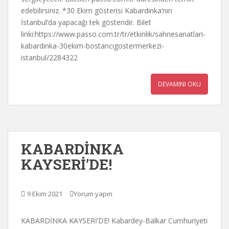
edebilirsiniz. *30 Ekim gösterisi Kabardinka’nın
İstanbul’da yapacağı tek gösteridir. Bilet
linki:https://www.passo.com.tr/tr/etkinlik/sahnesanatlari-
kabardinka-30ekim-bostancigostermerkezi-
istanbul/2284322
DEVAMINI OKU
KABARDİNKA
KAYSERİ’DE!
9 Ekim 2021
Yorum yapın
KABARDİNKA KAYSERİ’DE! Kabardey-Balkar Cumhuriyeti