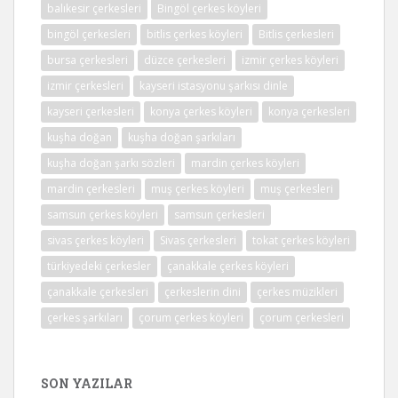
balıkesir çerkesleri
Bingöl çerkes köyleri
bingöl çerkesleri
bitlis çerkes köyleri
Bitlis çerkesleri
bursa çerkesleri
düzce çerkesleri
izmir çerkes köyleri
izmir çerkesleri
kayseri istasyonu şarkısı dinle
kayseri çerkesleri
konya çerkes köyleri
konya çerkesleri
kuşha doğan
kuşha doğan şarkıları
kuşha doğan şarkı sözleri
mardin çerkes köyleri
mardin çerkesleri
muş çerkes köyleri
muş çerkesleri
samsun çerkes köyleri
samsun çerkesleri
sivas çerkes köyleri
Sivas çerkesleri
tokat çerkes köyleri
türkiyedeki çerkesler
çanakkale çerkes köyleri
çanakkale çerkesleri
çerkeslerin dini
çerkes müzikleri
çerkes şarkıları
çorum çerkes köyleri
çorum çerkesleri
SON YAZILAR