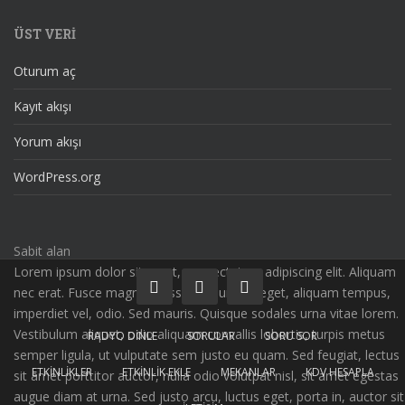
ÜST VERI
Oturum aç
Kayıt akışı
Yorum akışı
WordPress.org
Sabit alan
Lorem ipsum dolor sit amet, consectetuer adipiscing elit. Aliquam
nec erat. Fusce magna massa, nonummy eget, aliquam tempus,
imperdiet vel, odio. Sed mauris. Quisque sodales urna vitae lorem.
Vestibulum aliquet, odio aliquam convallis lobortis, turpis metus
RADYO DINLE
SORULAR
SORU SOR
semper ligula, ut vulputate sem justo eu quam. Sed feugiat, lectus
ETKINLIKLER
ETKINLIK EKLE
MEKANLAR
KDV HESAPLA
sit amet porttitor auctor, nulla odio volutpat nisl, sit amet egestas
augue diam at urna. Sed justo arcu, luctus eget, porta in, auctor sit