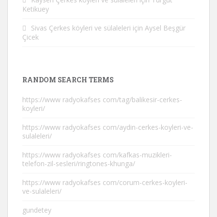
Ketikuey
Sivas Çerkes köyleri ve sülaleleri
için
Aysel Beşgür
Çicek
RANDOM SEARCH TERMS
https://www radyokafses com/tag/balikesir-cerkes-
koyleri/
https://www radyokafses com/aydin-cerkes-koyleri-ve-
sulaleleri/
https://www radyokafses com/kafkas-muzikleri-
telefon-zil-sesleri/ringtones-khunga/
https://www radyokafses com/corum-cerkes-koyleri-
ve-sulaleleri/
gundetey