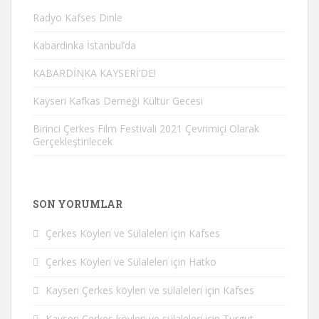
Radyo Kafses Dinle
Kabardinka İstanbul’da
KABARDİNKA KAYSERİ’DE!
Kayseri Kafkas Derneği Kültür Gecesi
Birinci Çerkes Film Festivali 2021 Çevrimiçi Olarak
Gerçekleştirilecek
SON YORUMLAR
Çerkes Köyleri ve Sülaleleri
için
Kafses
Çerkes Köyleri ve Sülaleleri
için
Hatko
Kayseri Çerkes köyleri ve sülaleleri
için
Kafses
Kayseri Çerkes köyleri ve sülaleleri
için
Turgut