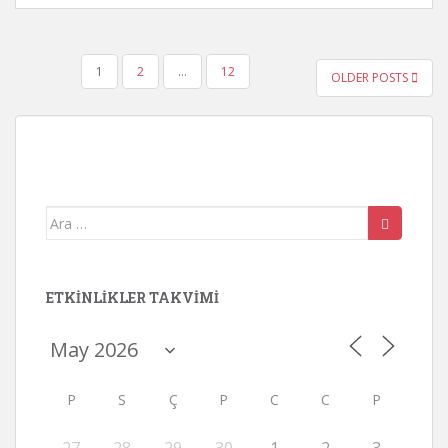
YAZI
1
2
…
12
OLDER POSTS
SAYFALANDIRMASI
Arama
yap:
ETKINLIKLER TAKVIMI
P
S
Ç
P
C
C
P
27
28
29
30
1
2
3